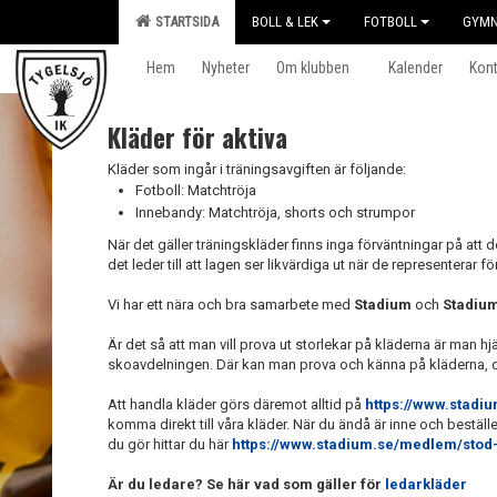
STARTSIDA
BOLL & LEK
FOTBOLL
GYMN
Hem
Nyheter
Om klubben
Kalender
Kont
Kläder för aktiva
Kläder som ingår i träningsavgiften är följande:
Fotboll: Matchtröja
Innebandy: Matchtröja, shorts och strumpor
När det gäller träningskläder finns inga förväntningar på att 
det leder till att lagen ser likvärdiga ut när de representerar f
Vi har ett nära och bra samarbete med
Stadium
och
Stadium
Är det så att man vill prova ut storlekar på kläderna är man h
skoavdelningen. Där kan man prova och känna på kläderna, det 
Att handla kläder görs däremot alltid på
https://www.stadi
komma direkt till våra kläder. När du ändå är inne och beställ
du gör hittar du här
https://www.stadium.se/medlem/stod
Är du ledare? Se här vad som gäller för
ledarkläder