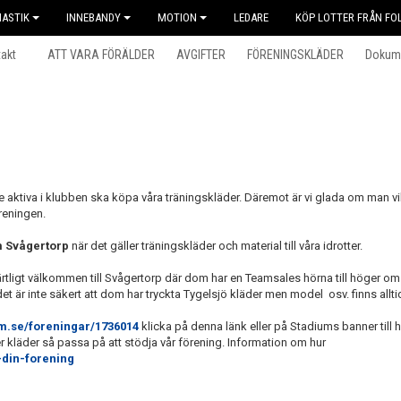
ASTIK
INNEBANDY
MOTION
LEDARE
KÖP LOTTER FRÅN FOL
akt
ATT VARA FÖRÄLDER
AVGIFTER
FÖRENINGSKLÄDER
Dokum
de aktiva i klubben ska köpa våra träningskläder. Däremot är vi glada om man vi
öreningen.
 Svågertorp
när det gäller träningskläder och material till våra idrotter.
järtligt välkommen till Svågertorp där dom har en Teamsales hörna till höger om
är inte säkert att dom har tryckta Tygelsjö kläder men model osv. finns alltid
um.se/foreningar/1736014
klicka på denna länk eller på Stadiums banner till h
er kläder så passa på att stödja vår förening. Information om hur
-din-forening