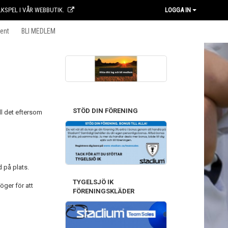
KSPEL I VÅR WEBBUTIK.
LOGGA IN
ent
BLI MEDLEM
STÖD DIN FÖRENING
ll det eftersom
 på plats.
TYGELSJÖ IK
öger för att
FÖRENINGSKLÄDER