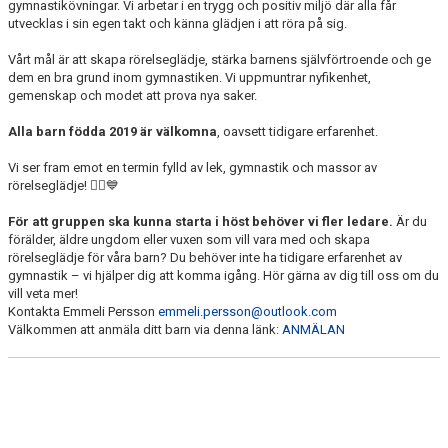
gymnastikövningar. Vi arbetar i en trygg och positiv miljö där alla får
utvecklas i sin egen takt och känna glädjen i att röra på sig.
Vårt mål är att skapa rörelseglädje, stärka barnens självförtroende och ge
dem en bra grund inom gymnastiken. Vi uppmuntrar nyfikenhet,
gemenskap och modet att prova nya saker.
Alla barn födda 2019 är välkomna
, oavsett tidigare erfarenhet.
Vi ser fram emot en termin fylld av lek, gymnastik och massor av
rörelseglädje! 🤸‍♀️💙
För att gruppen ska kunna starta i höst behöver vi fler ledare.
Är du
förälder, äldre ungdom eller vuxen som vill vara med och skapa
rörelseglädje för våra barn? Du behöver inte ha tidigare erfarenhet av
gymnastik – vi hjälper dig att komma igång. Hör gärna av dig till oss om du
vill veta mer!
Kontakta Emmeli Persson
emmeli.persson@outlook.com
Välkommen att anmäla ditt barn via denna länk:
ANMÄLAN