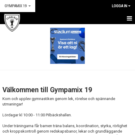
GYMPAMIX 19
LOGGA IN
HEM
NYHETER
KALENDER
MATCHER
TRUPPEN
Välkommen till Gympamix 19
BILDGALLERI
Kom och upplev gymnastiken genom lek, rörelse och spännande
utmaningar!
DOKUMENT
Lördagar kl 10:00 - 11:00 Pilbäckshallen.
KONTAKT
Under träningarna får barnen träna balans, koordination, styrka, rörlighet
och kroppskontroll genom redskapsbanor, lekar och grundläggande