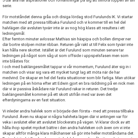
5 där alla har aspirationer och förväntningar på sig att tillhöra toppen av sin
serie.
För motståndet denna gråa och disiga lördag stod Furulunds IK. Vi startar
matchen med att pressa tillbaka Furulund och vi kommer till en hel del
halvlägen där avsluten tyvärr inte är av nog hög klass att resultera i ett
ledningsmål.
Efter femton minuter avlossar Mathias sin häxpipa och bollen dimper ner
där bortre stolpen möter ribban. Returen går rakt ut till Felix som tyvärr inte
kan hålla nere skottet. Istället är det Furulund som minuten senare tar
ledningen på något som såg ut som offside i uppspelsfasen men som
inte blåstes för.
I och med baklängesmålet tappar vi vår momentum, Furulund äter sig in i
matchen och visar sig vara ett mycket tungt lag att möta när de har
medvind. De skapar en hel del fasta situationer som blir farliga. Man utökar
ledningen på en hörna efter att Edwin gjort en bra räddning på en nick men
där vi är passiva åskådare när Furulund rakar in returen. Det tredje
baklängesmålet kommer på ett skott utifrån med var även det
efterdyningarna av en fast situation.
Vi inleder andra halvlek som vi började den första - med att pressa tillbaka
Furulund. Även nu skapar vi några halvheta lägen där vi antingen var för
veka i avslutet eller att avslutet blockerats på vägen. Vi klarar dock av att
hålla ihop spelet mycket bättre i den andra halvleken och även om vi inte
skapar alltför många klara målchanser så gör inte heller motståndarna det.