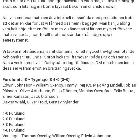
Trots det är det Furulund som gör halvlekens enda mål, ett mycket snyggt
skott som letar sig in i bortre krysset bakom en chanslös Edwin.
När vi summerar matchen är vi inte helt missnöjda med prestationen trots
att det är en klar förlust vi får med oss hem i bagaget. Man kan ju aldrig
vara helt nöjd efter en förlust men vi känner att vi lär oss mycket för varje
match vi spelar, framförallt mot motståndare från högre upp i
seriesystemet.
Vi tackar motståndarna, samt domarna, för ett mycket trevligt bemötande
och önskar Furulunds IK stort lycka till framöver i både DM och i serien.
Nästa vecka reser vi till Dalby på fredag för ännu en DM-match men innan
dess ser vi fram emot en bra träningsvecka.
Furulunds IK - Tygelsjö IK 4-0 (3-0)
Edwin Johnsson - William Oxenby, Timmy Freij (C), Max Äng Lindell, Tobias
Pålsson - Oliver Adolfsson, Philip Dönnes, Mathias Overgård - Felix Burtus,
Elmer Karlsson, Jack Olofsson
Dexter Wiahl, Oliver Fröjd, Gustav Nylander
1-0 Furulund
2-0 Furulund
3-0 Furulund
4-0 Furulund
Varningar: Thomas Oxenby, William Oxenby, Edwin Johnsson