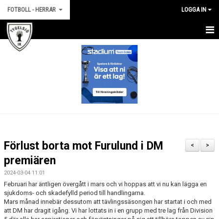
FOTBOLL - HERRAR
LOGGA IN
HEM
NYHETER
KALENDER
TRUPPEN
KONTAKT
Förlust borta mot Furulund i DM
<
>
BILDGALLERI
premiären
2024-03-04 11:01
MATCHER
Februari har äntligen övergått i mars och vi hoppas att vi nu kan lägga en
sjukdoms- och skadefylld period till handlingarna.
STATISTIK
Mars månad innebär dessutom att tävlingssäsongen har startat i och med
att DM har dragit igång. Vi har lottats in i en grupp med tre lag från Division