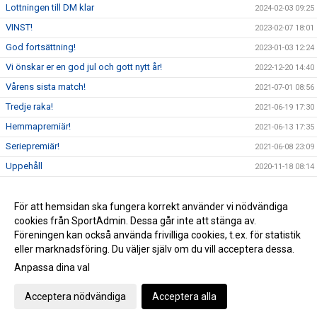
Lottningen till DM klar
2024-02-03 09:25
VINST!
2023-02-07 18:01
God fortsättning!
2023-01-03 12:24
Vi önskar er en god jul och gott nytt år!
2022-12-20 14:40
Vårens sista match!
2021-07-01 08:56
Tredje raka!
2021-06-19 17:30
Hemmapremiär!
2021-06-13 17:35
Seriepremiär!
2021-06-08 23:09
Uppehåll
2020-11-18 08:14
Provträning
2020-10-27 22:07
Klart!
För att hemsidan ska fungera korrekt använder vi nödvändiga
2020-10-25 16:57
cookies från SportAdmin. Dessa går inte att stänga av.
Äntligen dax!
2020-01-10 10:35
Föreningen kan också använda frivilliga cookies, t.ex. för statistik
eller marknadsföring. Du väljer själv om du vill acceptera dessa.
Anpassa dina val
Cookie-inställningar
Gå till Webbversion
Acceptera nödvändiga
Acceptera alla