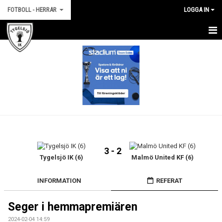
FOTBOLL - HERRAR
LOGGA IN
HEM
NYHETER
KALENDER
TRUPPEN
KONTAKT
3 - 2
BILDGALLERI
Tygelsjö IK (6)
Malmö United KF (6)
MATCHER
INFORMATION
REFERAT
STATISTIK
Seger i hemmapremiären
2024-02-04 14:59