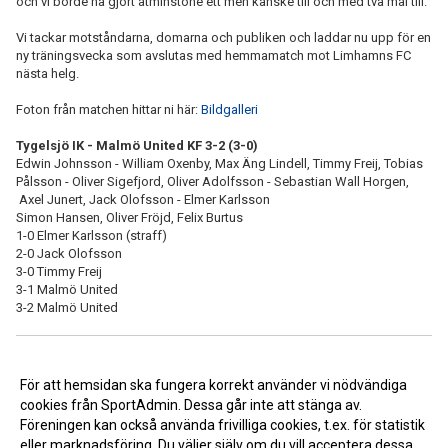
och vi borde ha gjort åtminstone ett men kanske till och med två mål till.
Vi tackar motståndarna, domarna och publiken och laddar nu upp för en
ny träningsvecka som avslutas med hemmamatch mot Limhamns FC
nästa helg.
Foton från matchen hittar ni här:
Bildgalleri
Tygelsjö IK - Malmö United KF 3-2 (3-0)
Edwin Johnsson - William Oxenby, Max Äng Lindell, Timmy Freij, Tobias
Pålsson - Oliver Sigefjord, Oliver Adolfsson - Sebastian Wall Horgen,
Axel Junert, Jack Olofsson - Elmer Karlsson
Simon Hansen, Oliver Fröjd, Felix Burtus
1-0 Elmer Karlsson (straff)
2-0 Jack Olofsson
3-0 Timmy Freij
3-1 Malmö United
3-2 Malmö United
<< Tillbaka
För att hemsidan ska fungera korrekt använder vi nödvändiga
cookies från SportAdmin. Dessa går inte att stänga av.
Föreningen kan också använda frivilliga cookies, t.ex. för statistik
eller marknadsföring. Du väljer själv om du vill acceptera dessa.