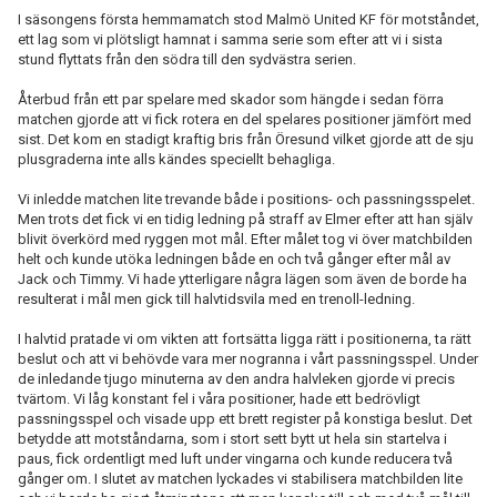
I säsongens första hemmamatch stod Malmö United KF för motståndet,
ett lag som vi plötsligt hamnat i samma serie som efter att vi i sista
stund flyttats från den södra till den sydvästra serien.
Återbud från ett par spelare med skador som hängde i sedan förra
matchen gjorde att vi fick rotera en del spelares positioner jämfört med
sist. Det kom en stadigt kraftig bris från Öresund vilket gjorde att de sju
plusgraderna inte alls kändes speciellt behagliga.
Vi inledde matchen lite trevande både i positions- och passningsspelet.
Men trots det fick vi en tidig ledning på straff av Elmer efter att han själv
blivit överkörd med ryggen mot mål. Efter målet tog vi över matchbilden
helt och kunde utöka ledningen både en och två gånger efter mål av
Jack och Timmy. Vi hade ytterligare några lägen som även de borde ha
resulterat i mål men gick till halvtidsvila med en trenoll-ledning.
I halvtid pratade vi om vikten att fortsätta ligga rätt i positionerna, ta rätt
beslut och att vi behövde vara mer nogranna i vårt passningsspel. Under
de inledande tjugo minuterna av den andra halvleken gjorde vi precis
tvärtom. Vi låg konstant fel i våra positioner, hade ett bedrövligt
passningsspel och visade upp ett brett register på konstiga beslut. Det
betydde att motståndarna, som i stort sett bytt ut hela sin startelva i
paus, fick ordentligt med luft under vingarna och kunde reducera två
gånger om. I slutet av matchen lyckades vi stabilisera matchbilden lite