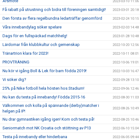
Årsmöte
2023-03-10 11:06
Få rabatt på utrustning och bidra till föreningen samtidigt!
2023-03-01 20:18
Den första av flera regelbundna ledarträffar genomförd
2023-02-24 10:15
Våra innebandylag söker spelare
2023-02-03 14:48
Dags för en fullspäckad matchhelg!
2023-01-28 10:48
Lärdomar från klubbkultur och gemenskap
2022-10-20 12:56
Tränartrion klara för 2023!
2022-10-11 08:01
PROVTRÄNING
2022-10-06 19:01
Nu kör vi igång Boll & Lek för barn födda 2019!
2022-10-03 16:47
Vi söker dig?
2022-09-28 13:10
25% på Nike fotboll hela hösten hos Stadium!
2022-09-06 12:46
Nu kan du testa på innebandy! Födda 2015-16
2022-08-30 11:03
Välkommen och kolla på spännande (derby)matcher i
2022-08-26 10:49
helgen på IP!
Nu drar gymnastiken igång igen! Kom och testa på!
2022-08-25 10:46
Seniormatch mot NK Croatia och stöttning av P13
2022-06-10 15:04
Testa på innebandy eller hinderbana
2022-06-05 09:44