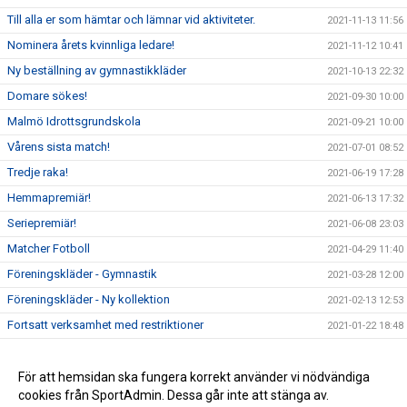
Till alla er som hämtar och lämnar vid aktiviteter.
2021-11-13 11:56
Nominera årets kvinnliga ledare!
2021-11-12 10:41
Ny beställning av gymnastikkläder
2021-10-13 22:32
Domare sökes!
2021-09-30 10:00
Malmö Idrottsgrundskola
2021-09-21 10:00
Vårens sista match!
2021-07-01 08:52
Tredje raka!
2021-06-19 17:28
Hemmapremiär!
2021-06-13 17:32
Seriepremiär!
2021-06-08 23:03
Matcher Fotboll
2021-04-29 11:40
Föreningskläder - Gymnastik
2021-03-28 12:00
Föreningskläder - Ny kollektion
2021-02-13 12:53
Fortsatt verksamhet med restriktioner
2021-01-22 18:48
Klart!
2020-10-25 16:49
Stadium Team Sales & Stöd DIN Förening
För att hemsidan ska fungera korrekt använder vi nödvändiga
2020-05-27 15:27
cookies från SportAdmin. Dessa går inte att stänga av.
Aktiv Rehab - Nina Nilsson
2019-11-14 11:24