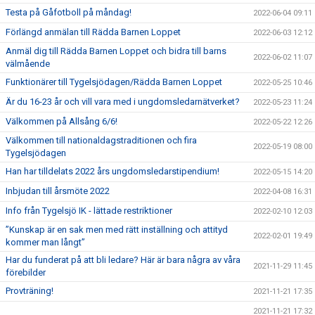
Testa på Gåfotboll på måndag!
2022-06-04 09:11
Förlängd anmälan till Rädda Barnen Loppet
2022-06-03 12:12
Anmäl dig till Rädda Barnen Loppet och bidra till barns
2022-06-02 11:07
välmående
Funktionärer till Tygelsjödagen/Rädda Barnen Loppet
2022-05-25 10:46
Är du 16-23 år och vill vara med i ungdomsledarnätverket?
2022-05-23 11:24
Välkommen på Allsång 6/6!
2022-05-22 12:26
Välkommen till nationaldagstraditionen och fira
2022-05-19 08:00
Tygelsjödagen
Han har tilldelats 2022 års ungdomsledarstipendium!
2022-05-15 14:20
Inbjudan till årsmöte 2022
2022-04-08 16:31
Info från Tygelsjö IK - lättade restriktioner
2022-02-10 12:03
”Kunskap är en sak men med rätt inställning och attityd
2022-02-01 19:49
kommer man långt”
Har du funderat på att bli ledare? Här är bara några av våra
2021-11-29 11:45
förebilder
Provträning!
2021-11-21 17:35
2021-11-21 17:32