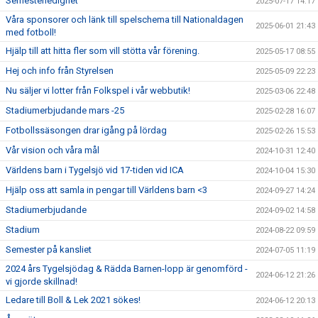
Semesterledighet
2025-07-17 14:17
Våra sponsorer och länk till spelschema till Nationaldagen
2025-06-01 21:43
med fotboll!
Hjälp till att hitta fler som vill stötta vår förening.
2025-05-17 08:55
Hej och info från Styrelsen
2025-05-09 22:23
Nu säljer vi lotter från Folkspel i vår webbutik!
2025-03-06 22:48
Stadiumerbjudande mars -25
2025-02-28 16:07
Fotbollssäsongen drar igång på lördag
2025-02-26 15:53
Vår vision och våra mål
2024-10-31 12:40
Världens barn i Tygelsjö vid 17-tiden vid ICA
2024-10-04 15:30
Hjälp oss att samla in pengar till Världens barn <3
2024-09-27 14:24
Stadiumerbjudande
2024-09-02 14:58
Stadium
2024-08-22 09:59
Semester på kansliet
2024-07-05 11:19
2024 års Tygelsjödag & Rädda Barnen-lopp är genomförd -
2024-06-12 21:26
vi gjorde skillnad!
Ledare till Boll & Lek 2021 sökes!
2024-06-12 20:13