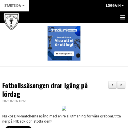
STARTSIDA
LOGGA IN
HEM
NYHETER
OM KLUBBEN
KALENDER
KONTAKT
Fotbollssäsongen drar igång på
<
>
lördag
ATT VARA FÖRÄLDER
2025-02-26 15:53
AVGIFTER
FÖRENINGSKLÄDER
Nu kör DM-matcherna igång med en rejäl utmaning för våra grabbar, titta
ner på Pilbäck och stötta dem!