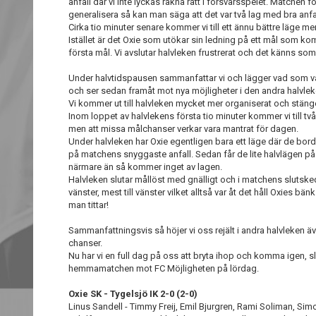
anfall där vi inte lyckas räkna rätt i försvarsspelet. Matchen
generalisera så kan man säga att det var två lag med bra anf
Cirka tio minuter senare kommer vi till ett ännu bättre läge me
Istället är det Oxie som utökar sin ledning på ett mål som k
första mål. Vi avslutar halvleken frustrerat och det känns som
Under halvtidspausen sammanfattar vi och lägger vad som vari
och ser sedan framåt mot nya möjligheter i den andra halvlek
Vi kommer ut till halvleken mycket mer organiserat och stänge
Inom loppet av halvlekens första tio minuter kommer vi till två
men att missa målchanser verkar vara mantrat för dagen.
Under halvleken har Oxie egentligen bara ett läge där de bord
på matchens snyggaste anfall. Sedan får de lite halvlägen på 
närmare än så kommer inget av lagen.
Halvleken slutar mållöst med gnälligt och i matchens slutsked
vänster, mest till vänster vilket alltså var åt det håll Oxies bänk
man tittar!
Sammanfattningsvis så höjer vi oss rejält i andra halvleken äv
chanser.
Nu har vi en full dag på oss att bryta ihop och komma igen, s
hemmamatchen mot FC Möjligheten på lördag.
Oxie SK - Tygelsjö IK 2-0 (2-0)
Linus Sandell - Timmy Freij, Emil Bjurgren, Rami Soliman, Si