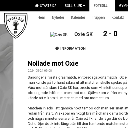
STARTSIDA
BOLL & LEK
FOTBOLL
GYMN
Hem
Nyheter
Kalender
Truppen
Kontakt
2 - 0
Oxie SK
INFORMATION
Nollade mot Oxie
2024-05-24 09:08
Säsongens första gräsmatch, en torsdagsbortamatch i Oxie, 
man kunde på förhand räkna ut att matchen skulle spelas på
Våra motståndare i Oxie SK har, precis som vi, inlett seriespel
obesegrade inför matchen mot oss. Själva kom vi från en myc
kände att vi kom till matchen med bra momentum.
Matchen inleds i ett ganska högt tempo och man ser snart att 
redan från start. Vi skapar en riktigt bra målchans där vi bor
och några minuter senare får Oxie ett liknande läge där de bo
Det dröjer dock inte längre än till den femtonde matchminute