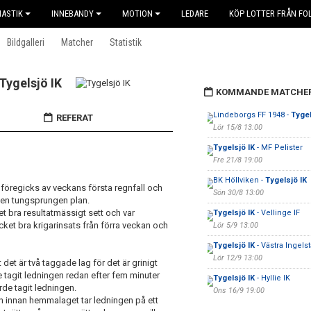
ASTIK
INNEBANDY
MOTION
LEDARE
KÖP LOTTER FRÅN FOL
Bildgalleri
Matcher
Statistik
Tygelsjö IK
KOMMANDE MATCHE
Lindeborgs FF 1948 -
Tygel
REFERAT
Lör 15/8 13:00
Tygelsjö IK
- MF Pelister
Fre 21/8 19:00
BK Höllviken -
Tygelsjö IK
föregicks av veckans första regnfall och
Sön 30/8 13:00
 en tungsprungen plan.
et bra resultatmässigt sett och var
Tygelsjö IK
- Vellinge IF
ket bra krigarinsats från förra veckan och
Lör 5/9 13:00
Tygelsjö IK
- Västra Ingelst
Lör 12/9 13:00
det är två taggade lag för det är grinigt
de tagit ledningen redan efter fem minuter
Tygelsjö IK
- Hyllie IK
rde tagit ledningen.
Ons 16/9 19:00
n innan hemmalaget tar ledningen på ett