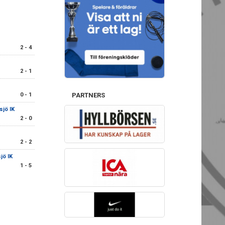
2 - 4
2 - 1
0 - 1
PARTNERS
sjö IK
2 - 0
2 - 2
jö IK
1 - 5