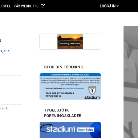
KSPEL I VÅR WEBBUTIK.
LOGGA IN
R
sjö IK
STÖD DIN FÖRENING
ad IS
TYGELSJÖ IK
FÖRENINGSKLÄDER