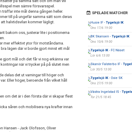
 fortsätter på samma sätt och om man vill
allsspel men sämre försvarsspel.
n träffar inte mål denna gången heller.
SPELADE MATCHER
ommer till på ungefär samma sätt som deras
 att halvtidsvilan kommer lägligt.
Husie IF -
Tygelsjö IK
Ons 17/6 19:00
t bakom oss, justerar lite i positionerna
BK Skansen -
Tygelsjö IK
en.
Ons 10/6 19:00
r mer effektivt ytor för motståndarna.
 bra lägen där vi borde gjort minst ett mål
Tygelsjö IK
- FC Näset
Lör 6/6 13:00
e gjort mål och det får vi nog erkänna var
kontringar när vi trycker på på slutet men
Skanör Falsterbo IF -
Tygel
Lör 30/5 13:00
e delas det ut varningar till höger och
Tygelsjö IK
- Oxie SK
 var. Eller höger, beroende från vilket håll
Ons 27/5 19:00
Västra Ingelstad IS -
Tygels
en om det är i den första där vi skapar flest
Tor 21/5 18:45
licka såren och mobilisera nya krafter innan
mon Hansen - Jack Olofsson, Oliver