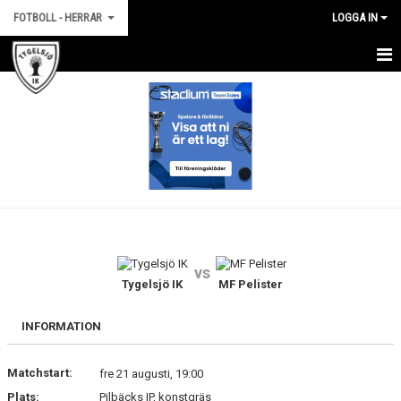
FOTBOLL - HERRAR
LOGGA IN
HEM
NYHETER
KALENDER
TRUPPEN
KONTAKT
vs
BILDGALLERI
Tygelsjö IK
MF Pelister
MATCHER
INFORMATION
STATISTIK
Matchstart:
fre 21 augusti, 19:00
Plats:
Pilbäcks IP, konstgräs