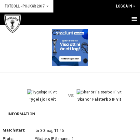
FOTBOLL - POJKAR 2017
LOGGA IN
HEM
NYHETER
KALENDER
MATCHER
TRUPPEN
vs
BILDGALLERI
Tygelsjö IK vit
Skanör Falsterbo IF vit
DOKUMENT
INFORMATION
KONTAKT
Matchstart:
lör 30 maj, 11:45
Plats:
Pilbäcks IP 5-manna 1